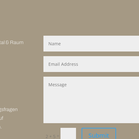
ital & Raum
r
gsfragen
uf
.
Submit
=
2 + 5