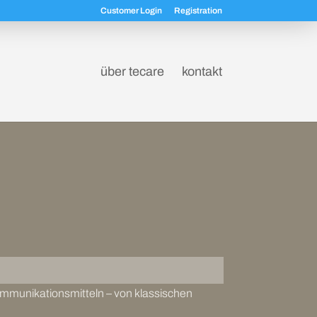
Customer Login
Registration
über tecare
kontakt
ommunikationsmitteln – von klassischen
.