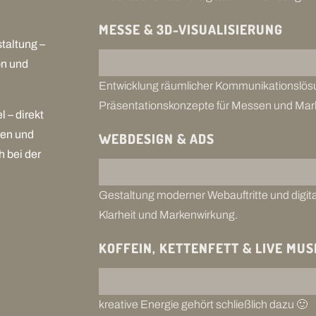
MESSE & 3D-VISUALISIERUNG
staltung –
on und
Entwicklung räumlicher Kommunikationslösu
Präsentationskonzepte für Messen und Mark
l – direkt
ren und
WEBDESIGN & ADS
h bei der
Gestaltung moderner Webauftritte und digit
Klarheit und Markenwirkung.
KOFFEIN, KETTENFETT & LIVE MUS
kreative Energie gehört schließlich dazu 🙂