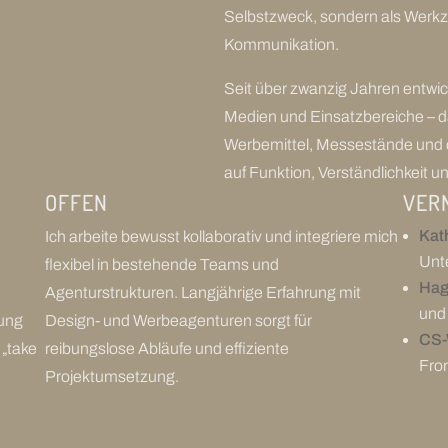
Selbstzweck, sondern als Werkz
Kommunikation.
Seit über zwanzig Jahren entwic
Medien und Einsatzbereiche – d
Werbemittel, Messestände und d
auf Funktion, Verständlichkeit 
OFFEN
VER
Kat
e
Ich arbeite bewusst kollaborativ und integriere mich
Unte
flexibel in bestehende Teams und
Hag
Agenturstrukturen. Langjährige Erfahrung mit
und
tung
Design- und Werbeagenturen sorgt für
CS-
 „take
reibungslose Abläufe und effiziente
Fro
Projektumsetzung.